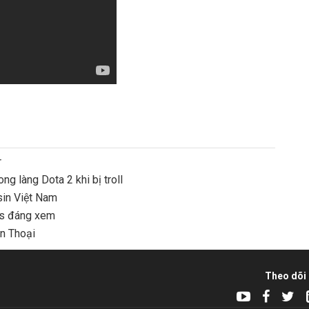
r
g làng Dota 2 khi bị troll
sin Việt Nam
ts đáng xem
ền Thoại
Theo dõi