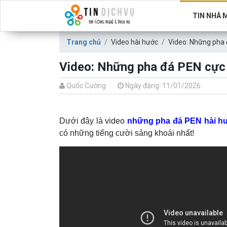
TIN NHÀ 
Trang chủ
Video hài hước
Video: Những pha 
Video: Những pha đá PEN cực 
Quốc Cường
Ngày đăng: 11/01/2026
Dưới đây là video
những pha đá PEN hài h
có những tiếng cười sảng khoái nhất!