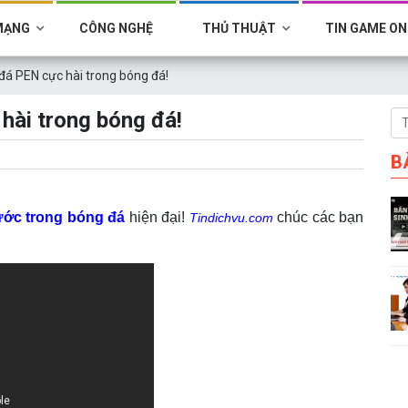
MẠNG
CÔNG NGHỆ
THỦ THUẬT
TIN GAME ON
đá PEN cực hài trong bóng đá!
hài trong bóng đá!
B
ước trong bóng đá
hiện đại!
chúc các bạn
Tindichvu.com