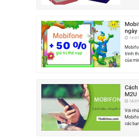
Mobif
ngày
19/01
Mobifon
trình t
của mìn
Cách 
M2U
18/01
Với nhữ
Mobifon
các bạn