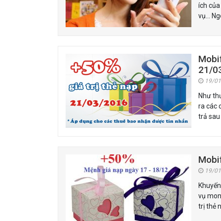
ích của
vụ… Ngo
Mobif
21/0
19/01
Như th
ra các 
trả sa
Mobi
19/01
Khuyến 
vụ mon
trị thẻ