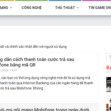
MẠNG
CÔNG NGHỆ
THỦ THUẬT
TIN GAME ON
t và chính xác nhất đến với người sử dụng.
 dẫn cách thanh toán cước trả sau
fone bằng mã QR
B
/2026, 19:01
, các bạn có thể ứng dụng công nghệ mới đó là sử dụng mã
thanh toán qua Internet Banking của các ngân hàng để thanh
ước trả sau Mobifone. Không …
ói gọi nội mạng Mobifone trong ngày dưới