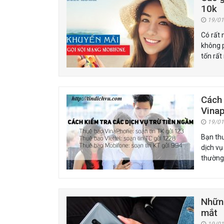
10k
19/01
Có rất 
không p
tốn rất
Cách 
Vina
19/01
Bạn thư
dịch vụ
thường 
Những
mắt