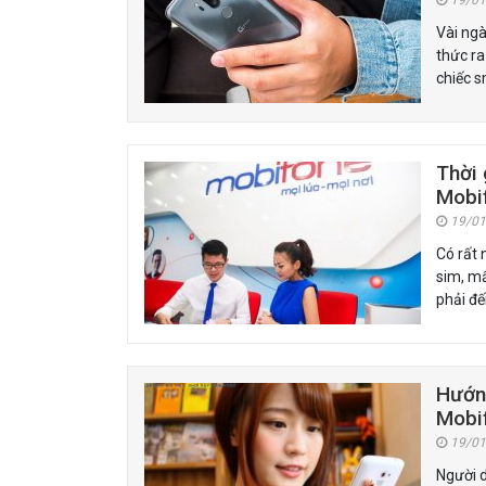
19/01
Vài ngà
thức ra
chiếc s
Thời 
Mobi
19/01
Có rất
sim, mấ
phải đ
Hướng
Mobi
19/01
Người d