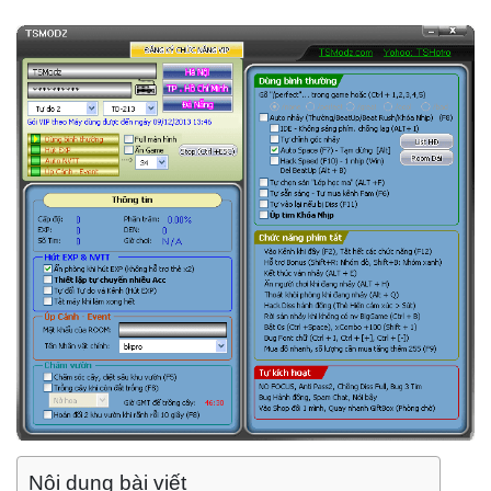
Nội dung bài viết