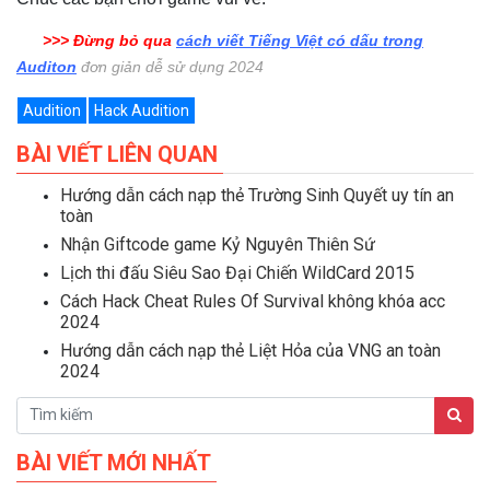
>>> Đừng bỏ qua
cách viết Tiếng Việt có dấu trong
Auditon
đơn giản dễ sử dụng 2024
Audition
Hack Audition
BÀI VIẾT LIÊN QUAN
Hướng dẫn cách nạp thẻ Trường Sinh Quyết uy tín an
toàn
Nhận Giftcode game Kỷ Nguyên Thiên Sứ
Lịch thi đấu Siêu Sao Đại Chiến WildCard 2015
Cách Hack Cheat Rules Of Survival không khóa acc
2024
Hướng dẫn cách nạp thẻ Liệt Hỏa của VNG an toàn
2024
BÀI VIẾT MỚI NHẤT